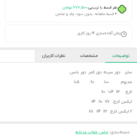
هر قسط با ترب‌پی:
۶۷۷٬۵۰۰
تومان
۴ قسط ماهانه. بدون سود، چک و ضامن.
زمان آماده‌سازی
14
روز کاری
توضیحات
مشخصات
نظرات کاربران
سایز دور سینه دور کمر دور باسن
مدیوم ۱۰۰. ۹۰. ۱۰۵
لارج 112 104 110
ایکس لارج 117 110 114
2 ایکس لارج 121 114 118
دسته‌بندی
:
لباس خواب مردانه