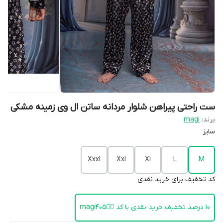
ست راحتی پیراهن شلوار مردانه ساتن ال وی زمینه مشکی
برند:
magi
سایز
Xxxl
Xxl
Xl
L
M
کد تخفیف برای خرید نقدی
۱۰ درصد تخفیف خرید نقدی با کد 👈🏻magi405