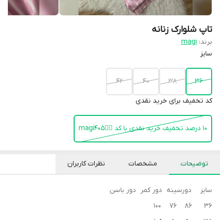
تا‌پ شلوارک زنانه
برند:
magi
سایز
۴۲
۴۰
۳۸
۳۶
کد تخفیف برای خرید نقدی
۱۰ درصد تخفیف خرید نقدی با کد 👈🏻magi405
توضیحات
مشخصات
نظرات کاربران
سایز دورسینه دور کمر دور باسن
36 86 76 100