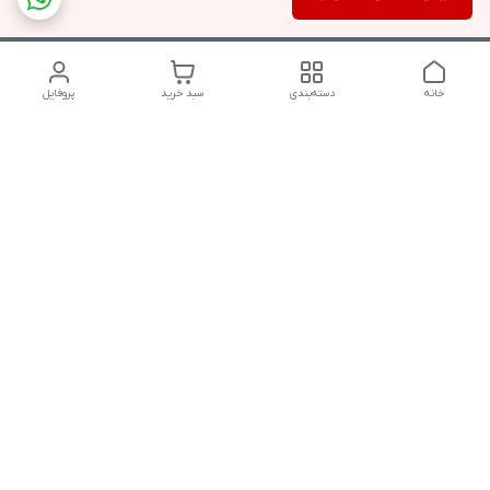
خانه
دسته‌بندی
سبد خرید
پروفایل
دسترسی سریع
تماس با ما
شکایات
درباره ما
قوانین و مقررات
سیاست حریم خصوصی
شنبه تا پنج شنبه ، از ساعت ۱۰ صبح تا ۱۲ و ۱۷ تا ۲۰ شب پاسخگوی