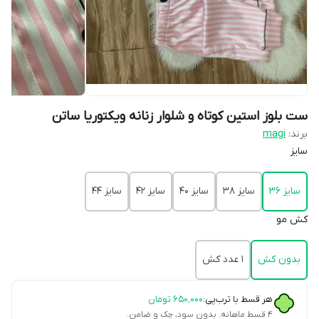
ست بلوز استین کوتاه و شلوار زنانه ویکتوریا ساتن
برند:
magi
سایز
سایز 36
سایز 38
سایز 40
سایز 42
سایز 44
کش مو
بدون کش
۱ عدد کش
هر قسط با ترب‌پی:
۶۵۰٬۰۰۰
تومان
۴ قسط ماهانه. بدون سود، چک و ضامن.