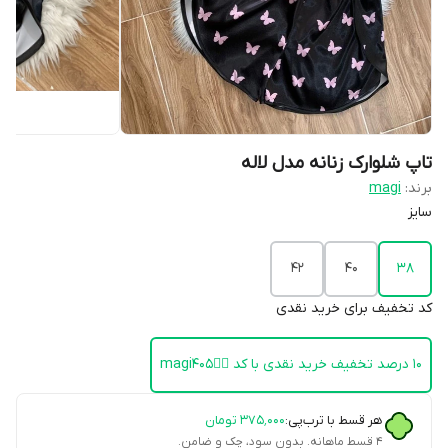
تاپ شلوارک زنانه مدل لاله
برند:
magi
سایز
۴۲
۴۰
۳۸
کد تخفیف برای خرید نقدی
۱۰ درصد تخفیف خرید نقدی با کد 👈🏻magi405
هر قسط با ترب‌پی:
۳۷۵٬۰۰۰
تومان
۴ قسط ماهانه. بدون سود، چک و ضامن.