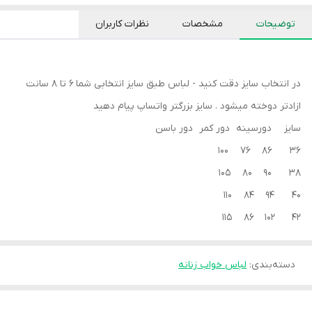
توضیحات
مشخصات
نظرات کاربران
در انتخاب سایز دقت کنید - لباس طبق سایز انتخابی شما 6 تا 8 سانت
ازادتر دوخته میشود . سایز بزرگتر واتساپ پیام دهید
سایز دورسینه دور کمر دور باسن
36 86 76 100
38 90 80 105
40 94 84 110
42 102 86 115
دسته‌بندی
:
لباس خواب زنانه