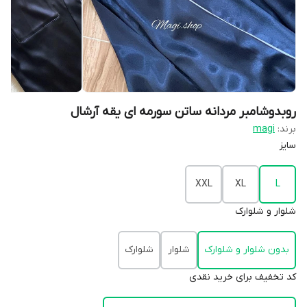
روبدوشامبر مردانه ساتن سورمه ای یقه آرشال
برند:
magi
سایز
XXL
XL
L
شلوار و شلوارک
بدون شلوار و شلوارک
شلوار
شلوارک
کد تخفیف برای خرید نقدی