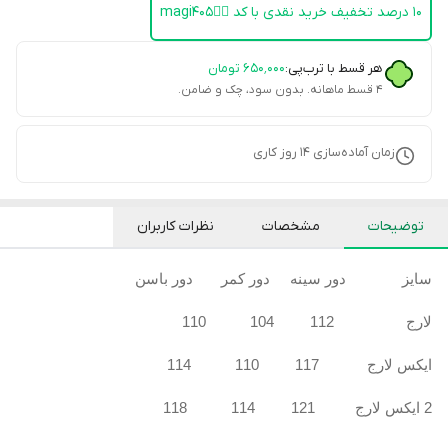
۱۰ درصد تخفیف خرید نقدی با کد 👈🏻magi405
هر قسط با ترب‌پی:
۶۵۰٬۰۰۰
تومان
۴ قسط ماهانه. بدون سود، چک و ضامن.
زمان آماده‌سازی
14
روز کاری
توضیحات
مشخصات
نظرات کاربران
سایز دور سینه دور کمر دور باسن
لارج 112 104 110
ایکس لارج 117 110 114
2 ایکس لارج 121 114 118