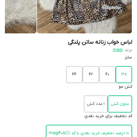
لباس خواب زنانه ساتن پلنگی
برند:
magi
سایز
44
42
40
38
کش مو
بدون کش
1 عدد کش
کد تخفیف برای خرید نقدی
۱۰ درصد تخفیف خرید نقدی با کد 👈🏻magi405