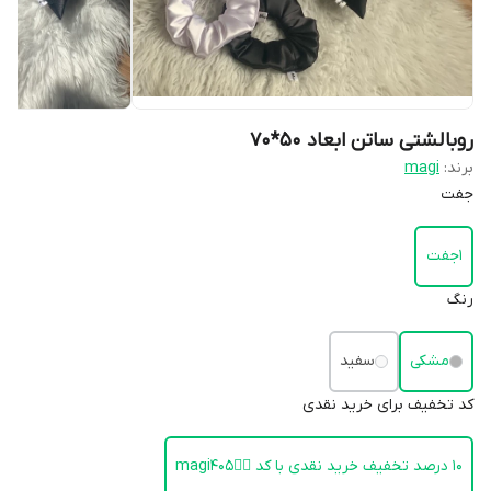
روبالشتی ساتن ابعاد 50*70
برند:
magi
جفت
1جفت
رنگ
مشکی
سفید
کد تخفیف برای خرید نقدی
۱۰ درصد تخفیف خرید نقدی با کد 👈🏻magi405