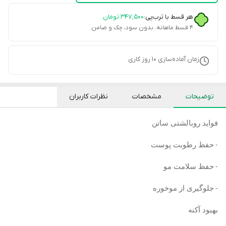
هر قسط با ترب‌پی:
۳۴۷٬۵۰۰
تومان
۴ قسط ماهانه. بدون سود، چک و ضامن.
زمان آماده‌سازی
10
روز کاری
توضیحات
مشخصات
نظرات کاربران
فواید روبالشتی ساتن
حفظ رطوبت پوست
-
حفظ سلامت مو
-
جلوگیری از موخوره
-
بهبود آکنه