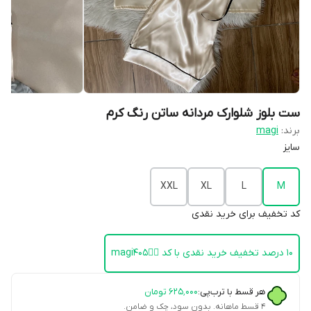
ست بلوز شلوارک مردانه ساتن رنگ کرم
برند:
magi
سایز
XXL
XL
L
M
کد تخفیف برای خرید نقدی
۱۰ درصد تخفیف خرید نقدی با کد 👈🏻magi405
هر قسط با ترب‌پی:
۶۲۵٬۰۰۰
تومان
۴ قسط ماهانه. بدون سود، چک و ضامن.