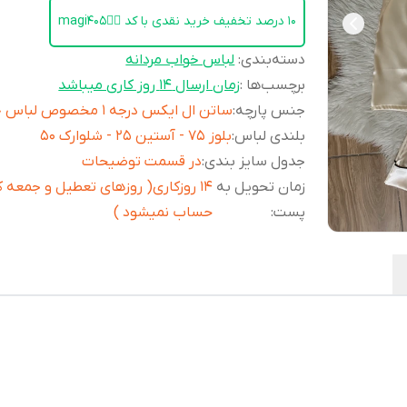
۱۰ درصد تخفیف خرید نقدی با کد 👈🏻magi405
دسته‌بندی
:
لباس خواب مردانه
برچسب‌ها :
زمان ارسال ۱۴ روز کاری میباشد
جنس پارچه
:
ساتن ال ایکس درجه 1 مخصوص لباس خواب
بلندی لباس
:
بلوز 75 - آستین 25 - شلوارک ۵۰
جدول سایز بندی
:
در قسمت توضیحات
زمان تحویل به
۱۴ روزکاری( روزهای تعطیل و جمعه ک
پست
:
حساب نمیشود )