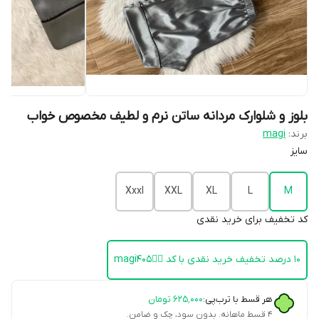
بلوز و شلوارک مردانه ساتن نرم و لطیف مخصوص خواب
برند:
magi
سایز
Xxxl
XXL
XL
L
M
کد تخفیف برای خرید نقدی
۱۰ درصد تخفیف خرید نقدی با کد 👈🏻magi405
هر قسط با ترب‌پی:
۶۲۵٬۰۰۰
تومان
۴ قسط ماهانه. بدون سود، چک و ضامن.