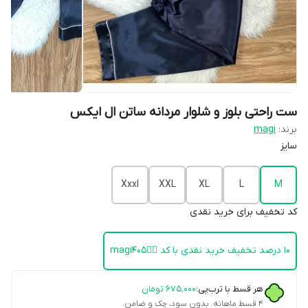
ست راحتی بلوز و شلوار مردانه ساتن ال ایکس
برند:
magi
سایز
Xxxl
XXL
XL
L
M
کد تخفیف برای خرید نقدی
۱۰ درصد تخفیف خرید نقدی با کد 👈🏻magi405
هر قسط با ترب‌پی:
۶۷۵٬۰۰۰
تومان
۴ قسط ماهانه. بدون سود، چک و ضامن.