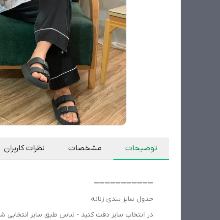
توضیحات
مشخصات
نظرات کاربران
➖➖➖➖➖➖➖➖➖➖➖
جدول سایز بندی زنانه
در انتخاب سایز دقت کنید - لباس طبق سایز انتخابی شما 6 تا 8 سانت ازادتر دوخته میشود . سایز بزرگتر واتساپ پیام 