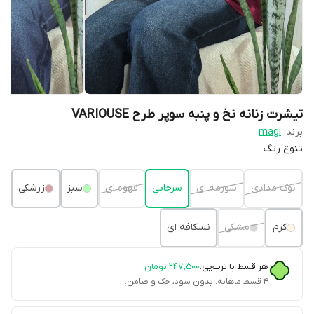
تیشرت زنانه نخ و پنبه سوپر طرح VARIOUSE
برند:
magi
تنوع رنگ
نوک مدادی
سورمه ای
سرخابی
قهوه ای
سبز
زرشکی
کرم
مشکی
نسکافه ای
هر قسط با ترب‌پی:
۲۴۷٬۵۰۰
تومان
۴ قسط ماهانه. بدون سود، چک و ضامن.