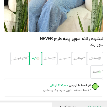
تیشرت زنانه سوپر پنبه طرح NEVER
تنوع رنگ
مشکی
سرخابی
لیمویی
سفید
کرم
آبی کاربنی
سبز
هر قسط با ترب‌پی:
۲۴۵٬۰۰۰
تومان
۴ قسط ماهانه. بدون سود، چک و ضامن.