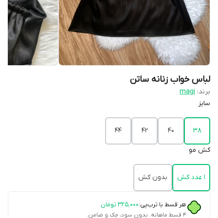
لباس خواب زنانه ساتن
برند:
magi
سایز
۴۴
۴۲
۴۰
۳۸
کش مو
۱ عدد کش
بدون کش
هر قسط با ترب‌پی:
۳۲۵٬۰۰۰
تومان
۴ قسط ماهانه. بدون سود، چک و ضامن.