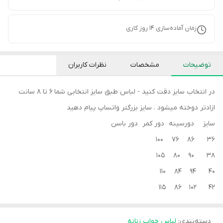
زمان آماده‌سازی
14
روز کاری
توضیحات
مشخصات
نظرات کاربران
در انتخاب سایز دقت کنید - لباس طبق سایز انتخابی شما 6 تا 8 سانت
ازادتر دوخته میشود . سایز بزرگتر واتساپ پیام دهید
سایز دورسینه دور کمر دور باسن
36 86 76 100
38 90 80 105
40 94 84 110
42 102 86 115
دسته‌بندی
:
لباس خواب زنانه