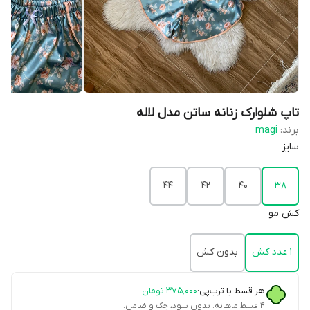
تاپ شلوارک زنانه ساتن مدل لاله
برند:
magi
سایز
۴۴
۴۲
۴۰
۳۸
کش مو
۱ عدد کش
بدون کش
هر قسط با ترب‌پی:
۳۷۵٬۰۰۰
تومان
۴ قسط ماهانه. بدون سود، چک و ضامن.