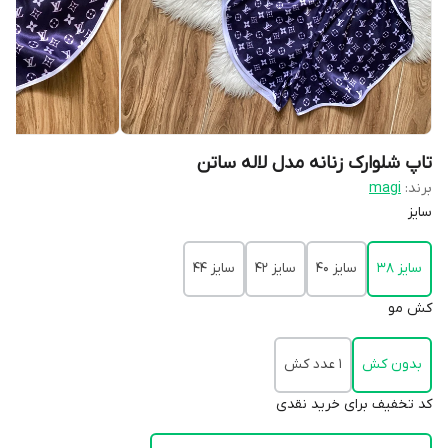
تاپ شلوارک زنانه مدل لاله ساتن
برند:
magi
سایز
سایز 38
سایز 40
سایز 42
سایز 44
کش مو
بدون کش
1 عدد کش
کد تخفیف برای خرید نقدی