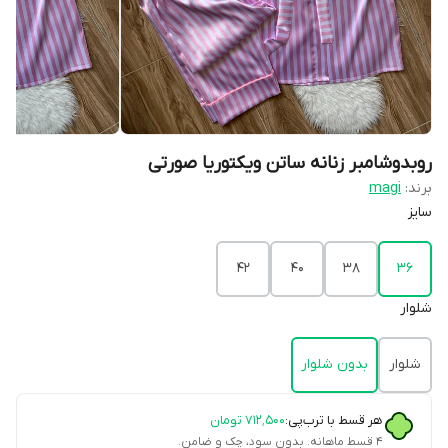
روبدوشامبر زنانه ساتن ویکتوریا صورتی
برند:
magi
سایز
۴۲
۴۰
۳۸
۳۶
شلوار
شلوار
بدون شلوار
هر قسط با ترب‌پی:
۷۱۲٬۵۰۰
تومان
۴ قسط ماهانه. بدون سود، چک و ضامن.