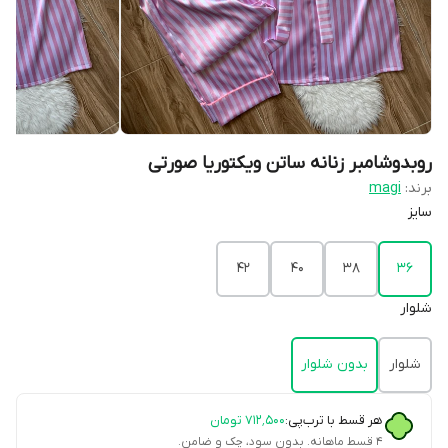
روبدوشامبر زنانه ساتن ویکتوریا صورتی
برند:
magi
سایز
۴۲
۴۰
۳۸
۳۶
شلوار
شلوار
بدون شلوار
هر قسط با ترب‌پی:
۷۱۲٬۵۰۰
تومان
۴ قسط ماهانه. بدون سود، چک و ضامن.