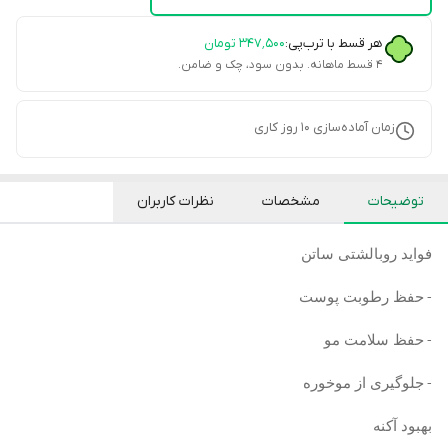
هر قسط با ترب‌پی:
۳۴۷٬۵۰۰
تومان
۴ قسط ماهانه. بدون سود، چک و ضامن.
زمان آماده‌سازی
10
روز کاری
توضیحات
مشخصات
نظرات کاربران
فواید روبالشتی ساتن
حفظ رطوبت پوست
-
حفظ سلامت مو
-
جلوگیری از موخوره
-
بهبود آکنه