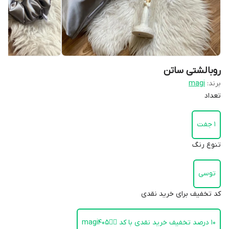
روبالشتی ساتن
برند:
magi
تعداد
۱ جفت
تنوع رنگ
توسی
کد تخفیف برای خرید نقدی
۱۰ درصد تخفیف خرید نقدی با کد 👈🏻magi405