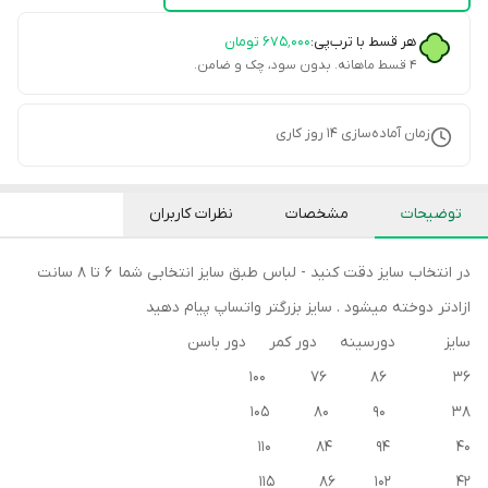
هر قسط با ترب‌پی:
۶۷۵٬۰۰۰
تومان
۴ قسط ماهانه. بدون سود، چک و ضامن.
زمان آماده‌سازی
14
روز کاری
توضیحات
مشخصات
نظرات کاربران
در انتخاب سایز دقت کنید - لباس طبق سایز انتخابی شما 6 تا 8 سانت
ازادتر دوخته میشود . سایز بزرگتر واتساپ پیام دهید
سایز دورسینه دور کمر دور باسن
36 86 76 100
38 90 80 105
40 94 84 110
42 102 86 115