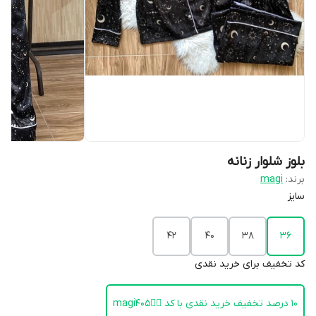
بلوز شلوار زنانه
برند:
magi
سایز
42
40
38
36
کد تخفیف برای خرید نقدی
۱۰ درصد تخفیف خرید نقدی با کد 👈🏻magi405