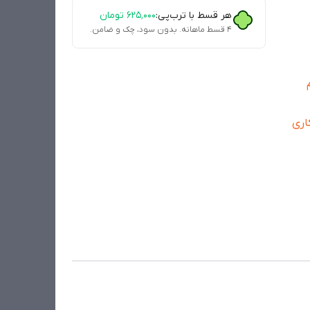
هر قسط با ترب‌پی:
۶۲۵٬۰۰۰
تومان
۴ قسط ماهانه. بدون سود، چک و ضامن.
م
اری
م