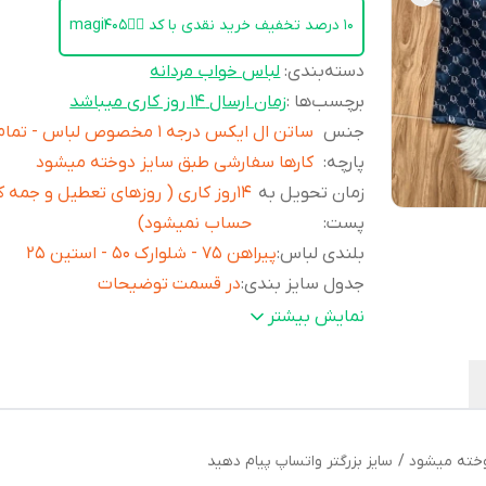
۱۰ درصد تخفیف خرید نقدی با کد 👈🏻magi405
دسته‌بندی
:
لباس خواب مردانه
برچسب‌ها :
زمان ارسال ۱۴ روز کاری میباشد
جنس
ساتن ال ایکس درجه 1 مخصوص لباس - تما
پارچه
:
کارها سفارشی طبق سایز دوخته میشود
زمان تحویل به
۱۴روز کاری ( روزهای تعطیل و جمه ک
پست
:
حساب نمیشود)
بلندی لباس
:
پیراهن 75 - شلوارک 50 - استین 25
جدول سایز بندی
:
در قسمت توضیحات
تغییرات
:
در صورت تغییرات واتساپ یا پیج اینستا پیا
نمایش بیشتر
دهید - قابل ست شدن با زنانه