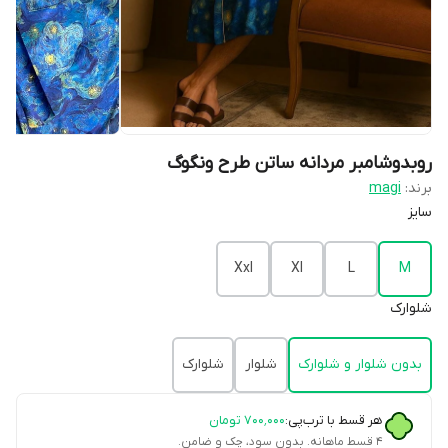
روبدوشامبر مردانه ساتن طرح ونگوگ
برند:
magi
سایز
Xxl
Xl
L
M
شلوارک
بدون شلوار و شلوارک
شلوار
شلوارک
هر قسط با ترب‌پی:
۷۰۰٬۰۰۰
تومان
۴ قسط ماهانه. بدون سود، چک و ضامن.