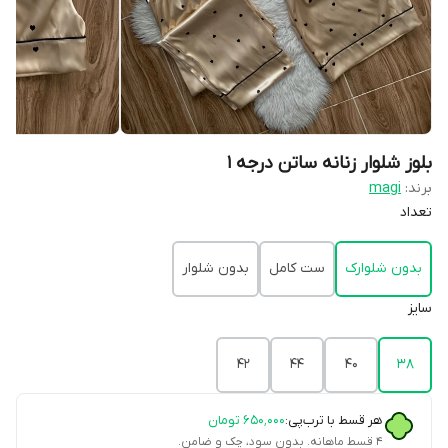
بلوز شلوار زنانه ساتن درجه ۱
برند:
magi
تعداد
بدون شلوارک
ست کامل
بدون شلوار
سایز
۴۲
۴۴
۴۰
۳۸
هر قسط با ترب‌پی:
۶۵۰٬۰۰۰
تومان
۴ قسط ماهانه. بدون سود، چک و ضامن.