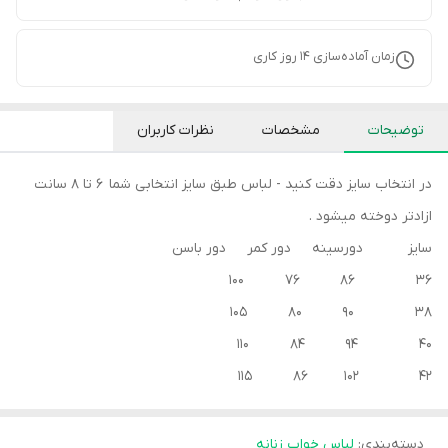
زمان آماده‌سازی
14
روز کاری
توضیحات
مشخصات
نظرات کاربران
در انتخاب سایز دقت کنید - لباس طبق سایز انتخابی شما 6 تا 8 سانت
ازادتر دوخته میشود .
سایز دورسینه دور کمر دور باسن
36 86 76 100
38 90 80 105
40 94 84 110
42 102 86 115
دسته‌بندی
:
لباس خواب زنانه