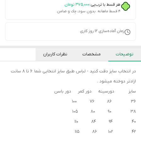
هر قسط با ترب‌پی:
۳۷۵٬۰۰۰
تومان
۴ قسط ماهانه. بدون سود، چک و ضامن.
زمان آماده‌سازی
12
روز کاری
توضیحات
مشخصات
نظرات کاربران
در انتخاب سایز دقت کنید - لباس طبق سایز انتخابی شما 6 تا 8 سانت
ازادتر دوخته میشود .
سایز دورسینه دور کمر دور باسن
36 86 76 100
38 90 80 105
40 94 84 110
42 102 86 115