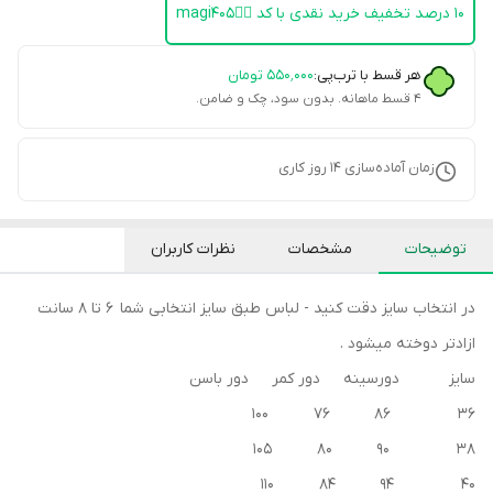
۱۰ درصد تخفیف خرید نقدی با کد 👈🏻magi405
هر قسط با ترب‌پی:
۵۵۰٬۰۰۰
تومان
۴ قسط ماهانه. بدون سود، چک و ضامن.
زمان آماده‌سازی
14
روز کاری
توضیحات
مشخصات
نظرات کاربران
در انتخاب سایز دقت کنید - لباس طبق سایز انتخابی شما 6 تا 8 سانت
ازادتر دوخته میشود .
سایز دورسینه دور کمر دور باسن
36 86 76 100
38 90 80 105
40 94 84 110