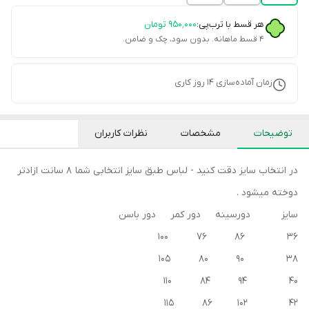
هر قسط با ترب‌پی:
۹۵۰٬۰۰۰
تومان
۴ قسط ماهانه. بدون سود، چک و ضامن.
زمان آماده‌سازی
14
روز کاری
توضیحات
مشخصات
نظرات کاربران
در انتخاب سایز دقت کنید - لباس طبق سایز انتخابی شما 8 سانت ازادتر
دوخته میشود .
سایز دورسینه دور کمر دور باسن
36 86 76 100
38 90 80 105
40 94 84 110
42 102 86 115