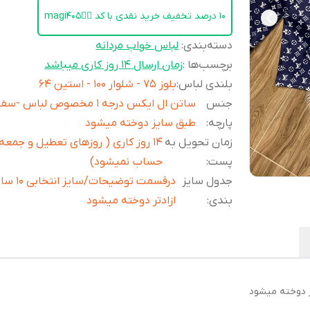
۱۰ درصد تخفیف خرید نقدی با کد 👈🏻magi405
دسته‌بندی
:
لباس خواب مردانه
برچسب‌ها :
زمان ارسال ۱۴ روز کاری میباشد
بلندی لباس
:
بلوز 75 - شلوار 100 - استین 64
جنس
ساتن ال ایکس درجه 1 مخصوص لباس 
پارچه
:
طبق سایز دوخته میشود
زمان تحویل به
1۴ روز کاری ( روزهای تعطیل و جمعه
پست
:
حساب نمیشود)
جدول سایز
درقسمت توضیحات/سایز 
بندی
:
ازادتر دوخته میشود