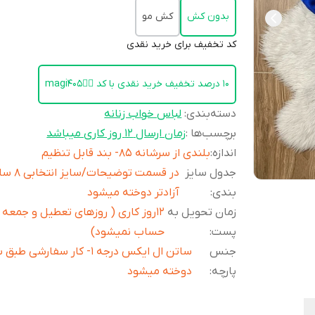
بدون کش
کش مو
کد تخفیف برای خرید نقدی
۱۰ درصد تخفیف خرید نقدی با کد 👈🏻magi405
دسته‌بندی
:
لباس خواب زنانه
برچسب‌ها :
زمان ارسال ۱۲ روز کاری میباشد
اندازه
:
بلندی از سرشانه 85- بند قابل تنظیم
جدول سایز
در قسمت توضیحات/س
بندی
:
آزادتر دوخته میشود
زمان تحویل به
۱۲روز کاری ( روزهای تعطیل و جمعه 
پست
:
حساب نمیشود)
جنس
ساتن ال ایکس درجه 1- کار سفارشی طب
پارچه
:
دوخته میشود