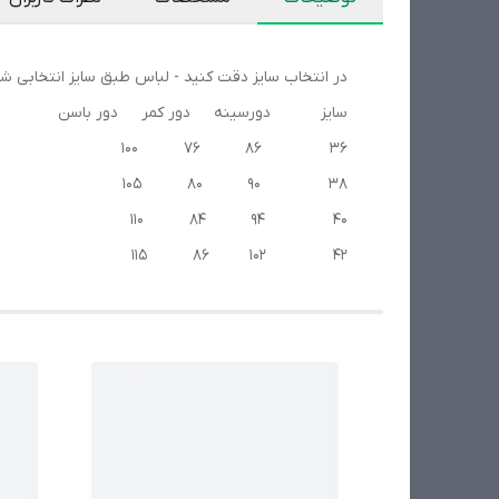
در انتخاب سایز دقت کنید - لباس طبق سایز انتخابی شما 6 تا 8 سانت ازادتر دوخته میش
سایز دورسینه دور کمر دور باسن
36 86 76 100
38 90 80 105
40 94 84 110
42 102 86 115