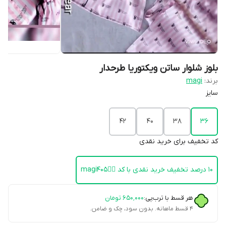
بلوز شلوار ساتن ویکتوریا طرحدار
برند:
magi
سایز
42
40
38
36
کد تخفیف برای خرید نقدی
۱۰ درصد تخفیف خرید نقدی با کد 👈🏻magi405
هر قسط با ترب‌پی:
۶۵۰٬۰۰۰
تومان
۴ قسط ماهانه. بدون سود، چک و ضامن.