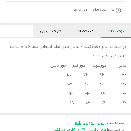
زمان آماده‌سازی
14
روز کاری
توضیحات
مشخصات
نظرات کاربران
در انتخاب سایز دقت کنید - لباس طبق سایز انتخابی شما 6 تا 8 سانت
ازادتر دوخته میشود .
سایز دورسینه دور کمر دور باسن
36 86 76 100
38 90 80 105
40 94 84 110
42 102 86 115
دسته‌بندی
:
لباس خواب زنانه
برچسب‌ها :
زمان ارسال ۱۴ روز کاری میباشد