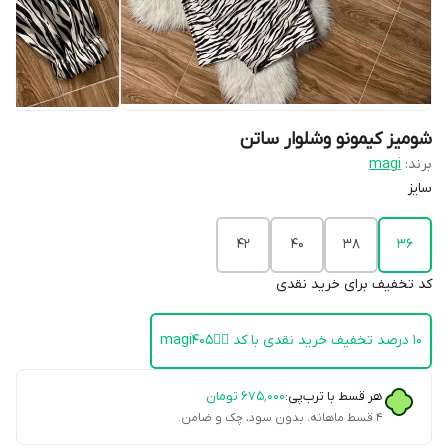
شومیز کیمونو و‌شلوار ساتن
برند:
magi
سایز
42
40
38
36
کد تخفیف برای خرید نقدی
۱۰ درصد تخفیف خرید نقدی با کد 👈🏻magi405
هر قسط با ترب‌پی:
۶۷۵٬۰۰۰
تومان
۴ قسط ماهانه. بدون سود، چک و ضامن.