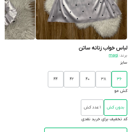
لباس خواب زنانه ساتن
برند:
magi
سایز
۴۴
۴۲
۴۰
۳۸
۳۶
کش مو
بدون کش
1 عدد کش
کد تخفیف برای خرید نقدی