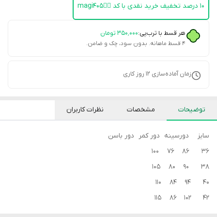
۱۰ درصد تخفیف خرید نقدی با کد 👈🏻magi405
هر قسط با ترب‌پی:
۳۵۰٬۰۰۰
تومان
۴ قسط ماهانه. بدون سود، چک و ضامن.
زمان آماده‌سازی
12
روز کاری
توضیحات
مشخصات
نظرات کاربران
سایز دورسینه دور کمر دور باسن
36 86 76 100
38 90 80 105
40 94 84 110
42 102 86 115