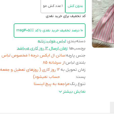
بدون کش
1 عدد کش مو
کد تخفیف برای خرید نقدی
۱۰ درصد تخفیف خرید نقدی با کد 👈🏻magi405
دسته‌بندی
:
لباس خواب زنانه
برچسب‌ها :
زمان ارسال ۱۲ روز کاری میباشد
جنس پارچه
:
ساتن ال ایکس درجه ۱ مخصوص لباس
بلندی لباس
:
از سرشانه ۸۵
زمان تحویل به
1۲ روز کاری ( روزهای تعطیل و جمعه
پست
:
حساب نمیشود)
تنوع رنگ
:
مراجعه به پیج اینستا
جدول سایز بندی
:
در قسمت توضیحات
نمایش بیشتر