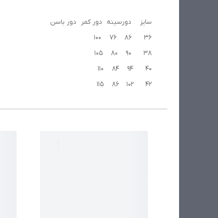
سایز دورسینه دور کمر دور باسن
36 86 76 100
38 90 80 105
40 94 84 110
42 102 86 115