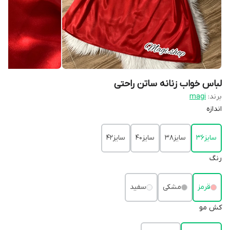
لباس خواب زنانه ساتن راحتی
برند:
magi
اندازه
سایز36
سایز38
سایز40
سایز42
رنگ
قرمز
مشکی
سفید
کش مو